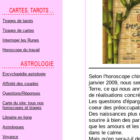
Tirages de tarots
Tirages de cartes
Interroger les Runes
Horoscope du travail
Encyclopédie astrologie
Selon l'horoscope chin
janvier 2009, nous se
Affinité des couples
Terre, ce qui nous an
Questions/Réponses
de réalisations concrè
Les questions d'éparg
Carte du site: tous nos
coeur des préoccupat
horoscopes et tirages
Des naissances plus 
Librairie en ligne
sourire à bien des pa
que les amours et les
Astrologues
dans le calme.
Voyance
Mais qu'en sera-t-il 